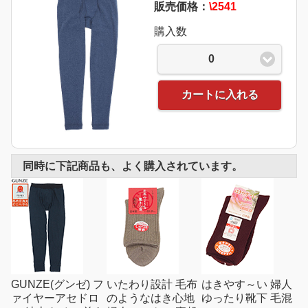
販売価格：
\2541
購入数
0
カートに入れる
同時に下記商品も、よく購入されています。
GUNZE(グンゼ) フ
いたわり設計 毛布
はきやす～い 婦人
ァイヤーアセドロ
のようなはき心地
ゆったり靴下 毛混