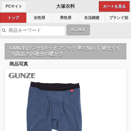
大塚衣料
PCサイト
カートを見る
トップ
女性用
男性用
生活雑貨
ブランド別
商品検索
GUNZE(グンゼ)ホットマジック 寒さ知らず 紳士タイ
ツ(前あき) 5枚分の暖かさ
商品写真