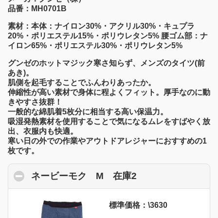
品番：MH0701B
素材：本体：ナイロン30%・アクリル30%・キュプラ
20%・ポリエステル15%・ポリウレタン5% 腰ゴム部：ナ
イロン65%・ポリエステル30%・ポリウレタン5%
グンゼのホットマジック寒さ知らず、メンズのタイツ(前
あき)。
肌側を起毛することでふんわりあったか。
伸縮性が高い素材で身体に程よくフィット。厚手なのに動
きやすさ抜群！
一般的な綿肌着5枚分に相当する高い保温力。
吸湿発熱素材を使用することで気になるムレをすばやく放
出、衣服内も快適。
寒い日の外での作業やアウトドアレジャーにおすすめの1
枚です。
ネービーモク M 在庫2
click to collapse 
標準価格：\3630