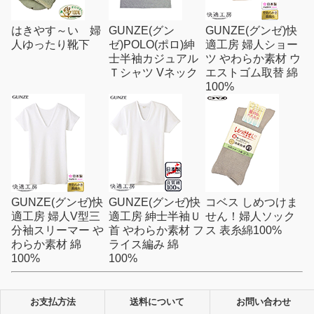
はきやす～い 婦
GUNZE(グン
GUNZE(グンゼ)快
人ゆったり靴下
ゼ)POLO(ポロ)紳
適工房 婦人ショー
士半袖カジュアル
ツ やわらか素材 ウ
Ｔシャツ Vネック
エストゴム取替 綿
100%
GUNZE(グンゼ)快
GUNZE(グンゼ)快
コベス しめつけま
適工房 婦人V型三
適工房 紳士半袖Ｕ
せん！婦人ソック
分袖スリーマー や
首 やわらか素材 フ
ス 表糸綿100%
わらか素材 綿
ライス編み 綿
100%
100%
お支払方法
送料について
お問い合わせ