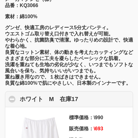
品番：KQ3066
素材：綿100%
グンゼ、快適工房のレディース5分丈パンティ。
ウエストゴム取り替え口付きで入れ替えが可能。
やわらかく、抗菌防臭で清潔。ゆったりめの設計で、快適
な着心地。
良質なコットン素材、体の動きを考えたカッティングなど
さまざまな部分に工夫を凝らしたベーシックな肌着。
洗濯を重ねても生地の劣化が少なく、いつまでもソフトな
風合いを保ち、気持ちいいがいつまでも。
重ね履き用なので、１枚ばきはできません。
良質な綿100%で肌にやさしい、日本製のインナーです。
ホワイト M 在庫17
click to collapse con
標準価格：\990
販売価格：
\693