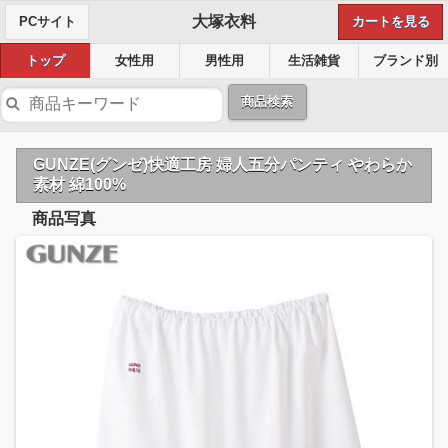
大塚衣料
PCサイト
カートを見る
トップ
女性用
男性用
生活雑貨
ブランド別
商品検索
GUNZE(グンゼ)快適工房 婦人五分パンティ やわらか
素材 綿100%
商品写真