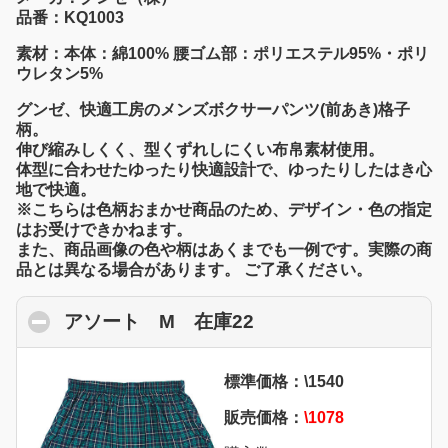
品番：KQ1003
素材：本体：綿100% 腰ゴム部：ポリエステル95%・ポリ
ウレタン5%
グンゼ、快適工房のメンズボクサーパンツ(前あき)格子
柄。
伸び縮みしくく、型くずれしにくい布帛素材使用。
体型に合わせたゆったり快適設計で、ゆったりしたはき心
地で快適。
※こちらは色柄おまかせ商品のため、デザイン・色の指定
はお受けできかねます。
また、商品画像の色や柄はあくまでも一例です。実際の商
品とは異なる場合があります。 ご了承ください。
アソート M 在庫22
click to collapse con
標準価格：\1540
販売価格：
\1078