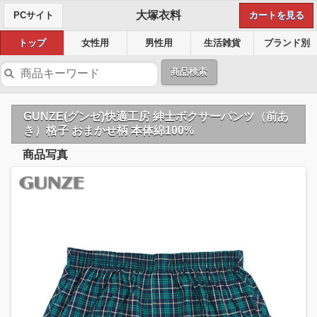
大塚衣料
PCサイト
カートを見る
トップ
女性用
男性用
生活雑貨
ブランド別
商品検索
GUNZE(グンゼ)快適工房 紳士ボクサーパンツ（前あ
き）格子 おまかせ柄 本体綿100%
商品写真