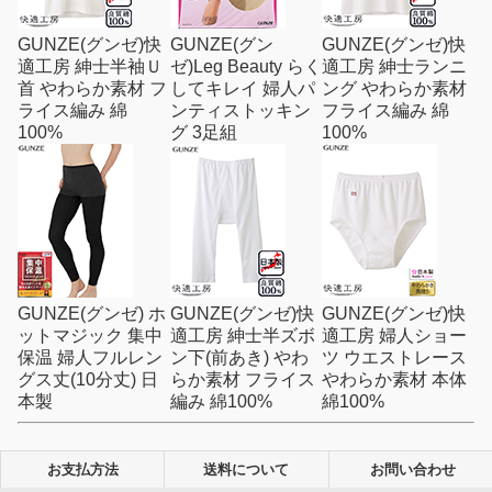
GUNZE(グンゼ)快
GUNZE(グン
GUNZE(グンゼ)快
適工房 紳士半袖Ｕ
ゼ)Leg Beauty らく
適工房 紳士ランニ
首 やわらか素材 フ
してキレイ 婦人パ
ング やわらか素材
ライス編み 綿
ンティストッキン
フライス編み 綿
100%
グ 3足組
100%
GUNZE(グンゼ) ホ
GUNZE(グンゼ)快
GUNZE(グンゼ)快
ットマジック 集中
適工房 紳士半ズボ
適工房 婦人ショー
保温 婦人フルレン
ン下(前あき) やわ
ツ ウエストレース
グス丈(10分丈) 日
らか素材 フライス
やわらか素材 本体
本製
編み 綿100%
綿100%
お支払方法
送料について
お問い合わせ