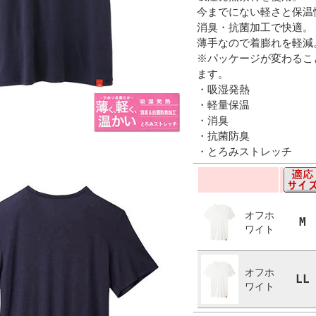
今までにない軽さと保温
消臭・抗菌加工で快適。
薄手なので着膨れを軽減
※パッケージが変わるこ
ます。
・吸湿発熱
・軽量保温
・消臭
・抗菌防臭
・とろみストレッチ
オフホ
M
ワイト
オフホ
LL
ワイト