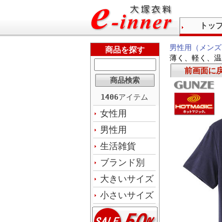
トッ
男性用（メンズ
商品を探す
薄く、軽く、温
前画面に
1406
アイテム
女性用
男性用
生活雑貨
ブランド別
大きいサイズ
小さいサイズ