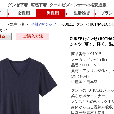
グンゼ下着 涼感下着 クールビズインナーの格安通販
プ
女性用
男性用
生活雑貨
ブラン
）
＞防寒下着＞
半袖V首シャツ
＞GUNZE(グンゼ)HOTMAGI
かい
戻る
ご購入方法
GUNZE(グンゼ)HOT
シャツ 薄く、軽く、温
商品番号：91915
メーカ：グンゼ（株）
品番：MH1915
素材：アクリル35%・ナ
5%（冬用）
生産国：日本製
グンゼのHOTMAGIC
柔らか温かインナー。
メンズ半袖のVネックＴ
身体から出る湿気を吸収
吸湿発熱素材を使用。