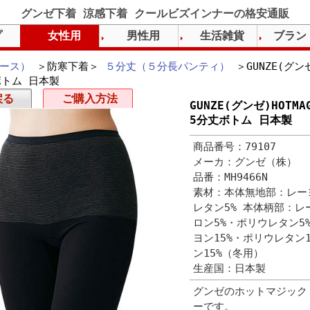
グンゼ下着 涼感下着 クールビズインナーの格安通販
プ
女性用
男性用
生活雑貨
ブラン
ース）
＞防寒下着＞
５分丈（５分長パンティ）
＞GUNZE(グン
ボトム 日本製
戻る
ご購入方法
GUNZE(グンゼ)HOT
5分丈ボトム 日本製
商品番号：79107
メーカ：グンゼ（株）
品番：MH9466N
素材：本体無地部：レーヨ
レタン5% 本体柄部：レー
ロン5%・ポリウレタン5
ヨン15%・ポリウレタン
ン15%（冬用）
生産国：日本製
グンゼのホットマジック
ーです。