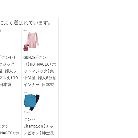
によく選ばれています｡
E(グンゼ)
GUNZE(グン
マジック
ゼ)HOTMAGIC(ホ
温 婦人フ
ットマジック)集
グス丈(10
中保温 婦人8分袖
 日本製
インナー 日本製
グンゼ
E(グン
Champion(チャ
TMAGIC(ホ
ンピオン)紳士長