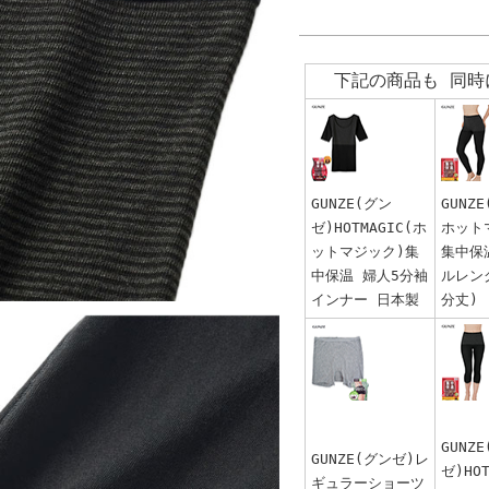
下記の商品も 同時
GUNZE(グン
GUNZ
ゼ)HOTMAGIC(ホ
ホット
ットマジック)集
集中保
中保温 婦人5分袖
ルレン
インナー 日本製
分丈)
GUNZ
GUNZE(グンゼ)レ
ゼ)HO
ギュラーショーツ