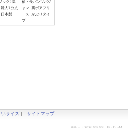
ジック)集
袖・長パンツパジ
 婦人7分丈
ャマ 裏ボアフリ
 日本製
ース かぶりタイ
プ
きいサイズ
｜
サイトマップ
更新日：2026/08/06 18:15:44