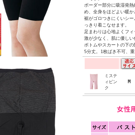
ボーダー部分に吸湿発熱
め、全身をほどよい暖か
裾がゴロつきにくいシー
っきり着こなせます。
足まわりは心地よくフィ
激が少なく、肌に優しい
ボトムやスカートの下の
5分丈。1枚ばき不可、
ミステ
M
ィピン
ク