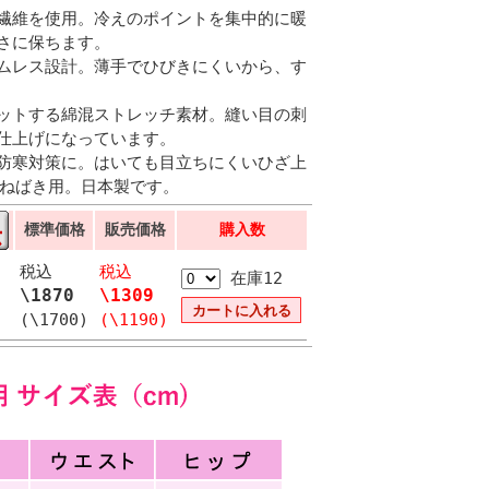
繊維を使用。冷えのポイントを集中的に暖
さに保ちます。
ムレス設計。薄手でひびきにくいから、す
ットする綿混ストレッチ素材。縫い目の刺
仕上げになっています。
防寒対策に。はいても目立ちにくいひざ上
重ねばき用。日本製です。
標準価格
販売価格
購入数
税込
税込
在庫12
\1870
\1309
(\1700)
(\1190)