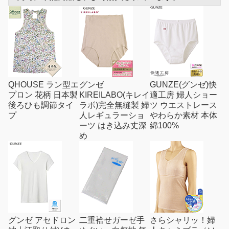
QHOUSE ラン型エ
グンゼ
GUNZE(グンゼ)快
プロン 花柄 日本製
KIREILABO(キレイ
適工房 婦人ショー
後ろひも調節タイ
ラボ)完全無縫製 婦
ツ ウエストレース
プ
人レギュラーショ
やわらか素材 本体
ーツ はき込み丈深
綿100%
め
グンゼ アセドロン
二重袷せガーゼ手
さらシャリッ！婦