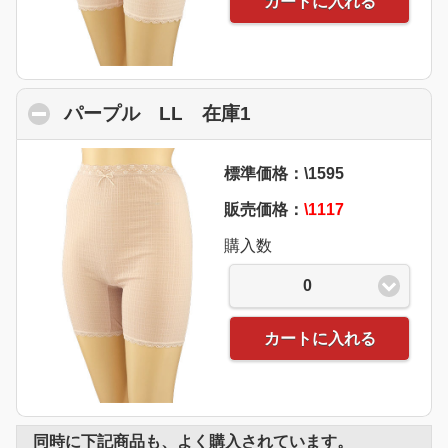
カートに入れる
パープル LL 在庫1
click to collapse con
標準価格：\1595
販売価格：
\1117
購入数
0
カートに入れる
同時に下記商品も、よく購入されています。