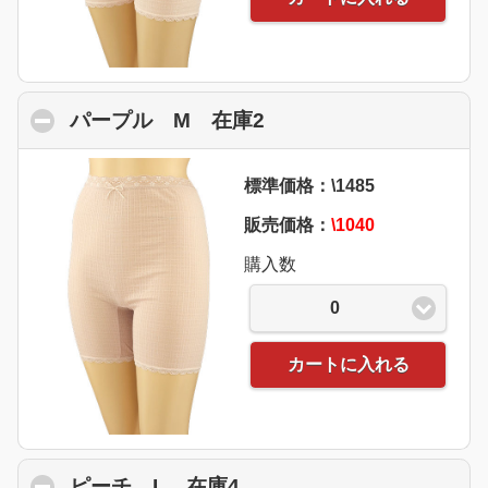
パープル M 在庫2
click to collapse cont
標準価格：\1485
販売価格：
\1040
購入数
0
カートに入れる
ピーチ L 在庫4
click to collapse content