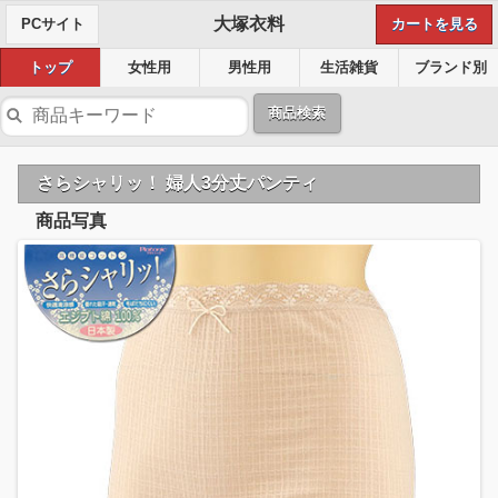
大塚衣料
PCサイト
カートを見る
トップ
女性用
男性用
生活雑貨
ブランド別
商品検索
さらシャリッ！ 婦人3分丈パンティ
商品写真