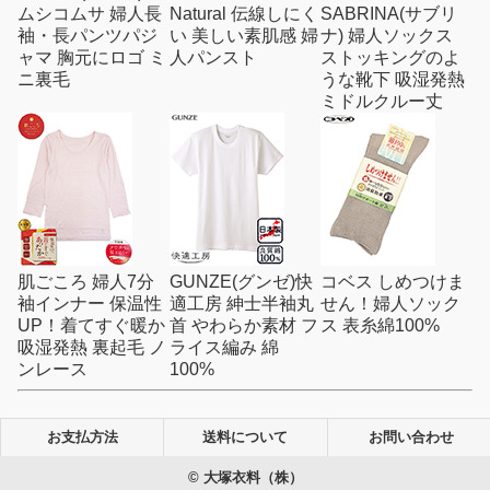
ムシコムサ 婦人長
Natural 伝線しにく
SABRINA(サブリ
袖・長パンツパジ
い 美しい素肌感 婦
ナ) 婦人ソックス
ャマ 胸元にロゴ ミ
人パンスト
ストッキングのよ
ニ裏毛
うな靴下 吸湿発熱
ミドルクルー丈
肌ごころ 婦人7分
GUNZE(グンゼ)快
コベス しめつけま
袖インナー 保温性
適工房 紳士半袖丸
せん！婦人ソック
UP！着てすぐ暖か
首 やわらか素材 フ
ス 表糸綿100%
吸湿発熱 裏起毛 ノ
ライス編み 綿
ンレース
100%
お支払方法
送料について
お問い合わせ
© 大塚衣料（株）