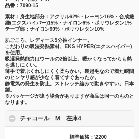
品番：7090-15
素材：身生地部分：アクリル62%・レーヨン16%・合成繊
維(エクスハイパー)15%・ナイロン6%・ポリウレタン1%
テープ部：ナイロン90%・ポリウレタン10%
肌ごころ、レディース5分袖インナー。
こだわりの吸湿発熱素材、EKS HYPER(エクスハイパー)
を使用。
吸湿発熱能力はウールの2倍以上。暖かくなってからも熱
を逃しにくい。
薄手で着ぶくれしにくく柔らかい。裏起毛なので着た瞬間
のヒンヤリ感が少なく着てすぐあったか。
静電気の発生を防止。ストレッチ編みで動きやすい。日本
製。
※パッケージが違う場合がありますが商品は同一のものと
なります。
チャコール M 在庫4
click to collapse co
標準価格：\2200