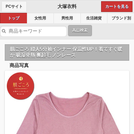
大塚衣料
PCサイト
カートを見る
トップ
女性用
男性用
生活雑貨
ブランド別
商品検索
肌ごころ 婦人5分袖インナー 保温性UP！着てすぐ暖
か 吸湿発熱 裏起毛 ノンレース
商品写真