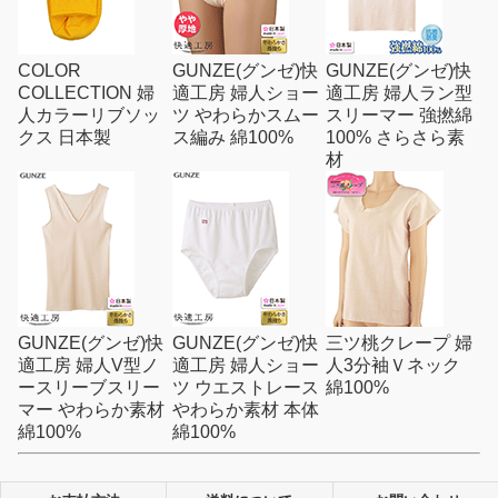
COLOR
GUNZE(グンゼ)快
GUNZE(グンゼ)快
COLLECTION 婦
適工房 婦人ショー
適工房 婦人ラン型
人カラーリブソッ
ツ やわらかスムー
スリーマー 強撚綿
クス 日本製
ス編み 綿100%
100% さらさら素
材
GUNZE(グンゼ)快
GUNZE(グンゼ)快
三ツ桃クレープ 婦
適工房 婦人V型ノ
適工房 婦人ショー
人3分袖Ｖネック
ースリーブスリー
ツ ウエストレース
綿100%
マー やわらか素材
やわらか素材 本体
綿100%
綿100%