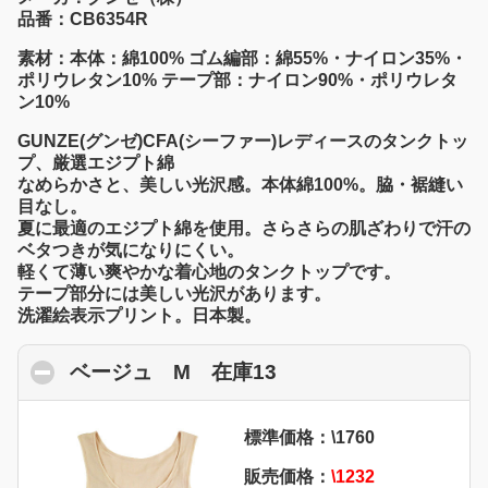
品番：CB6354R
素材：本体：綿100% ゴム編部：綿55%・ナイロン35%・
ポリウレタン10% テープ部：ナイロン90%・ポリウレタ
ン10%
GUNZE(グンゼ)CFA(シーファー)レディースのタンクトッ
プ、厳選エジプト綿
なめらかさと、美しい光沢感。本体綿100%。脇・裾縫い
目なし。
夏に最適のエジプト綿を使用。さらさらの肌ざわりで汗の
ベタつきが気になりにくい。
軽くて薄い爽やかな着心地のタンクトップです。
テープ部分には美しい光沢があります。
洗濯絵表示プリント。日本製。
ベージュ M 在庫13
click to collapse con
標準価格：\1760
販売価格：
\1232