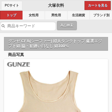
大塚衣料
PCサイト
カートを見る
トップ
女性用
男性用
生活雑貨
ブランド別
商品検索
グンゼ CFA(シーファー) 婦人タンクトップ 厳選エジ
プト綿 脇・裾縫い目なし 綿100%
商品写真