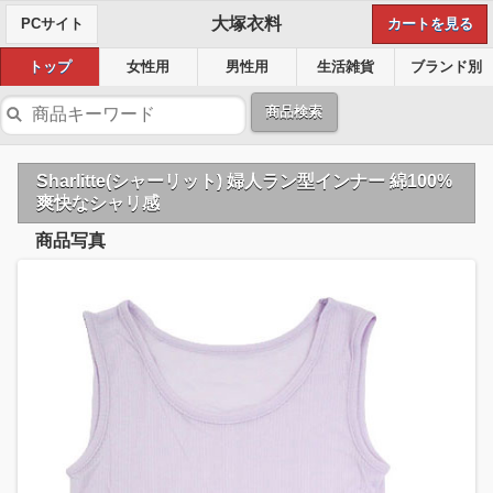
大塚衣料
PCサイト
カートを見る
トップ
女性用
男性用
生活雑貨
ブランド別
商品検索
Sharlitte(シャーリット) 婦人ラン型インナー 綿100%
爽快なシャリ感
商品写真