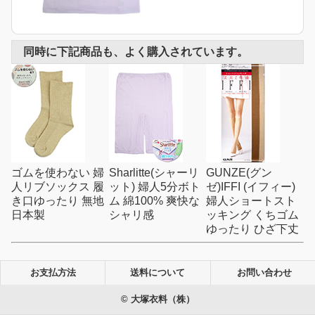
同時に下記商品も、よく購入されています。
ゴムを使わない 婦
Sharlitte(シャーリ
GUNZE(グン
人リブソックス 履
ット) 婦人5分ボト
ゼ)IFFI (イフィー)
き口ゆったり 無地
ム 綿100% 爽快な
婦人ショートスト
日本製
シャリ感
ッキング くちゴム
ゆったり ひざ下丈
お支払方法
送料について
お問い合わせ
© 大塚衣料（株）