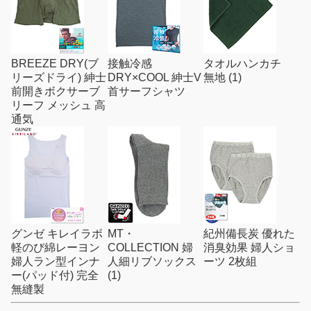
BREEZE DRY(ブ
接触冷感
タオルハンカチ
リーズドライ) 紳士
DRY×COOL 紳士V
無地 (1)
前開きボクサーブ
首サーフシャツ
リーフ メッシュ 高
通気
グンゼ キレイラボ
MT・
紀州備長炭 優れた
軽のび綿レーヨン
COLLECTION 婦
消臭効果 婦人ショ
婦人ラン型インナ
人細リブソックス
ーツ 2枚組
ー(パッド付) 完全
(1)
無縫製