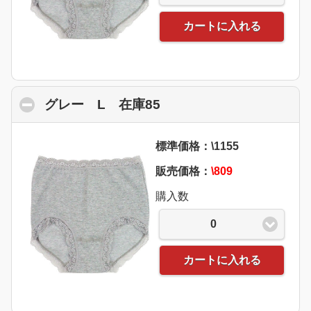
カートに入れる
グレー L 在庫85
click to collapse conten
標準価格：\1155
販売価格：
\809
購入数
0
カートに入れる