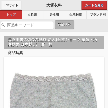
大塚衣料
PCサイト
カートを見る
トップ
女性用
男性用
生活雑貨
ブランド別
商品検索
天然由来の備長炭繊維 婦人1分丈ショーツ 抗菌・消
臭効果 日本製 ボーダー柄
商品写真