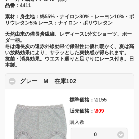
品番：4411
素材：身生地：綿55%・ナイロン30%・レーヨン10%・ポ
リウレタン5% レース：ナイロン・ポリウレタン
天然由来の備長炭繊維、レディース1分丈ショーツ、ボー
ダー柄。
冬は備長炭の遠赤外線効果で保温性に優れ暖かく、夏は高
い放熱効果により、サラッとした爽快感が得られます。
抗菌・消臭効果。ウエスト廻りと足ぐりにレース付き。日
本製。
グレー M 在庫102
click to collapse cont
標準価格：\1155
販売価格：
\809
購入数
0