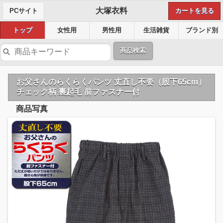
大塚衣料
PCサイト
カートを見る
トップ
女性用
男性用
生活雑貨
ブランド別
商品検索
お父さんのらくらくパンツ 丈直し不要（股下65cm）
チェック柄 裏起毛 前ファスナー付
商品写真