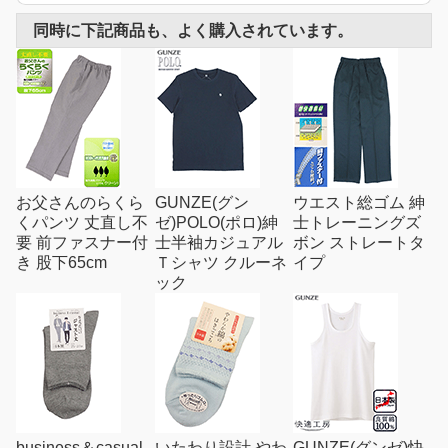
同時に下記商品も、よく購入されています。
お父さんのらくら
GUNZE(グン
ウエスト総ゴム 紳
くパンツ 丈直し不
ゼ)POLO(ポロ)紳
士トレーニングズ
要 前ファスナー付
士半袖カジュアル
ボン ストレートタ
き 股下65cm
Ｔシャツ クルーネ
イプ
ック
business＆casual
いたわり設計 やわ
GUNZE(グンゼ)快