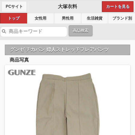
大塚衣料
PCサイト
カートを見る
トップ
女性用
男性用
生活雑貨
ブランド別
商品検索
グンゼ チカパン 婦人ストレッチフレアパンツ
商品写真