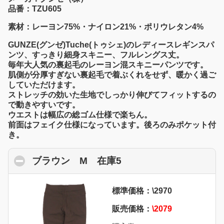
品番：TZU605
素材：レーヨン75%・ナイロン21%・ポリウレタン4%
GUNZE(グンゼ)Tuche(トゥシェ)のレディースレギンスパ
ンツ、すっきり細身スキニー、フルレングス丈。
毎年大人気の裏起毛のレーヨン混スキニーパンツです。
肌側が分厚すぎない裏起毛で着ぶくれをせず、暖かく過ご
していただけます。
ストレッチの効いた生地でしっかり伸びてフィットするの
で動きやすいです。
ウエストは幅広の総ゴム仕様で楽ちん。
前面はフェイク仕様になっています。後ろのみポケット付
き。
ブラウン M 在庫5
click to collapse cont
標準価格：\2970
販売価格：
\2079