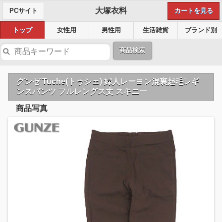
大塚衣料
PCサイト
カートを見る
トップ
女性用
男性用
生活雑貨
ブランド別
商品検索
グンゼ Tuche(トゥシェ) 婦人レーヨン混裏起毛レギ
ンスパンツ フルレングス丈 スキニー
商品写真