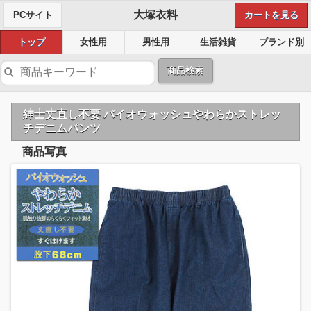
大塚衣料
PCサイト
カートを見る
トップ
女性用
男性用
生活雑貨
ブランド別
商品検索
紳士丈直し不要 バイオウォッシュやわらかストレッ
チデニムパンツ
商品写真