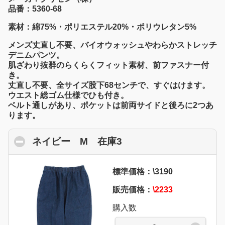
品番：5360-68
素材：綿75%・ポリエステル20%・ポリウレタン5%
メンズ丈直し不要、バイオウォッシュやわらかストレッチ
デニムパンツ。
肌ざわり抜群のらくらくフィット素材、前ファスナー付
き。
丈直し不要、全サイズ股下68センチで、すぐはけます。
ウエスト総ゴム仕様でひも付き。
ベルト通しがあり、ポケットは前両サイドと後ろに2つあ
ります。
ネイビー M 在庫3
click to collapse cont
標準価格：\3190
販売価格：
\2233
購入数