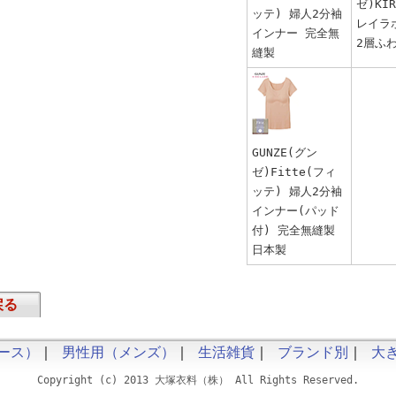
ゼ)KIR
ッテ) 婦人2分袖
レイラボ
インナー 完全無
2層ふ
縫製
GUNZE(グン
ゼ)Fitte(フィ
ッテ) 婦人2分袖
インナー(パッド
付) 完全無縫製
日本製
戻る
ース）
｜
男性用（メンズ）
｜
生活雑貨
｜
ブランド別
｜
大
Copyright (c) 2013 大塚衣料（株） All Rights Reserved.