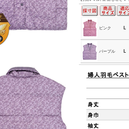
L
ピンク
L
パープル