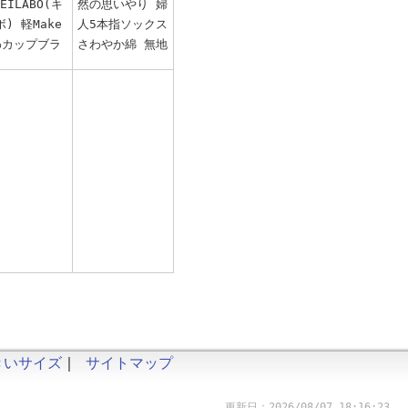
EILABO(キ
然の思いやり 婦
) 軽Make
人5本指ソックス
わカップブラ
さわやか綿 無地
きいサイズ
｜
サイトマップ
更新日：2026/08/07 18:16:23