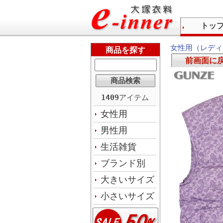
トッ
女性用（レディ
商品を探す
前画面に
1409
アイテム
女性用
男性用
生活雑貨
ブランド別
大きいサイズ
小さいサイズ