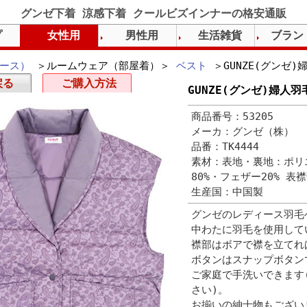
グンゼ下着 涼感下着 クールビズインナーの格安通販
プ
女性用
男性用
生活雑貨
ブラン
ース）
＞ルームウェア（部屋着）＞
ベスト
＞GUNZE(グンゼ
戻る
ご購入方法
GUNZE(グンゼ)婦人
商品番号：53205
メーカ：グンゼ（株）
品番：TK4444
素材：表地・裏地：ポリエ
80%・フェザー20% 表
生産国：中国製
グンゼのレディース羽毛
中わたに羽毛を使用して
襟部はボアで襟を立てれ
ボタンはスナップボタン
ご家庭で手洗いできます
さい)。
お揃いの紳士物もござい