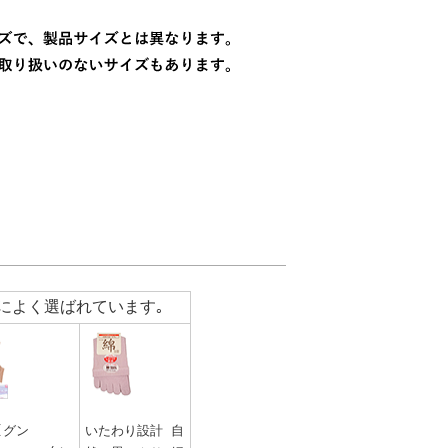
によく選ばれています｡
E(グン
いたわり設計 自