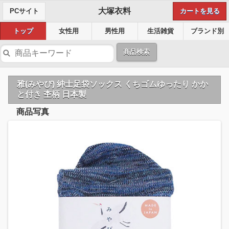
大塚衣料
PCサイト
カートを見る
トップ
女性用
男性用
生活雑貨
ブランド別
商品検索
雅(みやび) 紳士足袋ソックス くちゴムゆったり かか
と付き 杢柄 日本製
商品写真