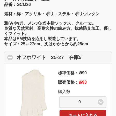
品番：GCM26
素材：綿・アクリル・ポリエステル・ポリウレタン
雅(みやび)、メンズの5本指ソックス、クルー丈。
良質な天然素材、高耐久性の編み方、抗菌防臭加工、優し
くフィット。
本品はEM技術を応用し製造しています。
サイズ：25～27cm、丈はかかとから約25cm
オフホワイト 25-27 在庫5
click to colla
標準価格：\990
販売価格：
\693
購入数
0
カートに入れる