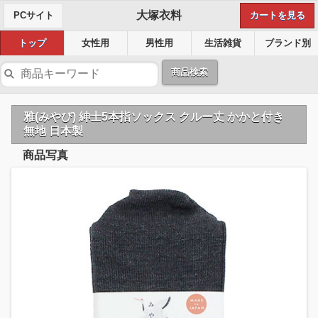
大塚衣料
PCサイト
カートを見る
トップ
女性用
男性用
生活雑貨
ブランド別
商品検索
雅(みやび) 紳士5本指ソックス クルー丈 かかと付き
無地 日本製
商品写真