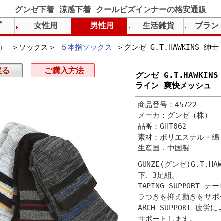
グンゼ下着 涼感下着 クールビズインナーの格安通販
プ
女性用
男性用
生活雑貨
ブラン
）
＞ソックス＞
５本指ソックス
＞グンゼ G.T.HAWKINS 紳
戻る
ご購入方法
グンゼ G.T.HAWKIN
ライン 爽快メッシュ
商品番号：45722
メーカ：グンゼ（株）
品番：GHT062
素材：ポリエステル・綿
生産国：中国製
GUNZE(グンゼ)G.T.
下、3足組。
TAPING SUPPOR
ラつきを抑え動きをサポ
ARCH SUPPORT-
サポートします。