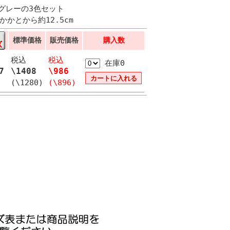
グレーの3色セット
かかとから約12.5cm
標準価格
販売価格
購入数
税込
税込
在庫0
7
\1408
\986
(\1280)
(\896)