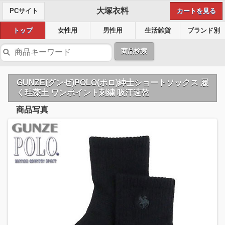
大塚衣料
PCサイト
カートを見る
トップ
女性用
男性用
生活雑貨
ブランド別
商品検索
GUNZE(グンゼ)POLO(ポロ)紳士ショートソックス 履
く珪藻土 ワンポイント刺繍 吸汗速乾
商品写真