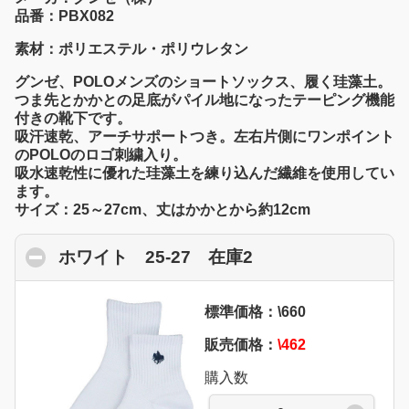
品番：PBX082
素材：ポリエステル・ポリウレタン
グンゼ、POLOメンズのショートソックス、履く珪藻土。
つま先とかかとの足底がパイル地になったテーピング機能
付きの靴下です。
吸汗速乾、アーチサポートつき。左右片側にワンポイント
のPOLOのロゴ刺繍入り。
吸水速乾性に優れた珪藻土を練り込んだ繊維を使用してい
ます。
サイズ：25～27cm、丈はかかとから約12cm
ホワイト 25-27 在庫2
click to collapse 
標準価格：\660
販売価格：
\462
購入数