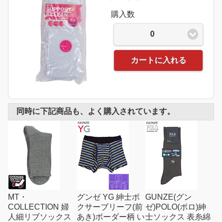
購入数
0
カートに入れる
同時に下記商品も、よく購入されています。
MT・
グンゼ YG 紳士ボ
GUNZE(グン
COLLECTION 婦
クサーブリーフ(前
ゼ)POLO(ポロ)紳
人細リブソックス
あき)ボーダー柄 い
士ソックス 表糸綿