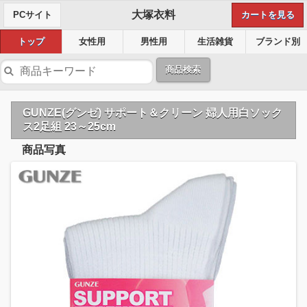
大塚衣料
PCサイト
カートを見る
トップ
女性用
男性用
生活雑貨
ブランド別
商品検索
GUNZE(グンゼ) サポート＆クリーン 婦人用白ソック
ス2足組 23～25cm
商品写真