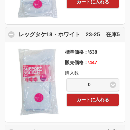
カートに入れる
レッグタケ18・ホワイト 23-25 在庫5
cli
標準価格：\638
販売価格：
\447
購入数
0
カートに入れる