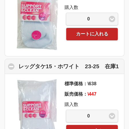
購入数
0
カートに入れる
レッグタケ15・ホワイト 23-25 在庫1
cli
標準価格：\638
販売価格：
\447
購入数
0