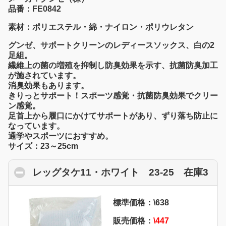
品番：FE0842
素材：ポリエステル・綿・ナイロン・ポリウレタン
グンゼ、サポートクリーンのレディースソックス、白の2
足組。
繊維上の菌の増殖を抑制し防臭効果を示す、抗菌防臭加工
が施されています。
消臭効果もあります。
きりっとサポート！スポーツ感覚・抗菌防臭効果でクリー
ン感覚。
足首上から履口にかけてサポートがあり、ずり落ち防止に
なっています。
通学やスポーツにおすすめ。
サイズ：23～25cm
レッグタケ11・ホワイト 23-25 在庫3
cli
標準価格：\638
販売価格：
\447