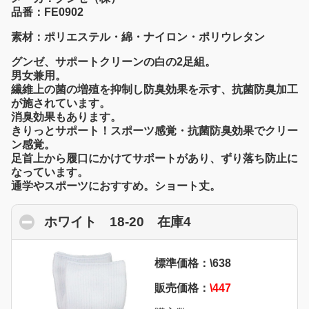
品番：FE0902
素材：ポリエステル・綿・ナイロン・ポリウレタン
グンゼ、サポートクリーンの白の2足組。
男女兼用。
繊維上の菌の増殖を抑制し防臭効果を示す、抗菌防臭加工
が施されています。
消臭効果もあります。
きりっとサポート！スポーツ感覚・抗菌防臭効果でクリー
ン感覚。
足首上から履口にかけてサポートがあり、ずり落ち防止に
なっています。
通学やスポーツにおすすめ。ショート丈。
ホワイト 18-20 在庫4
click to collapse 
標準価格：\638
販売価格：
\447