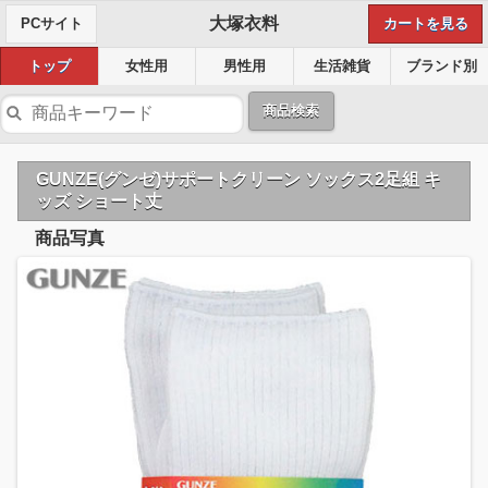
大塚衣料
PCサイト
カートを見る
トップ
女性用
男性用
生活雑貨
ブランド別
商品検索
GUNZE(グンゼ)サポートクリーン ソックス2足組 キ
ッズ ショート丈
商品写真