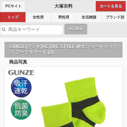
大塚衣料
PCサイト
カートを見る
トップ
女性用
男性用
生活雑貨
ブランド別
商品検索
GUNZE(グンゼ)ACTIVE STYLE 紳士ショートソック
ス アーチサポート (2)
商品写真