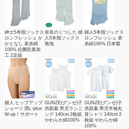
紳士5本指ソックス
奈良のくつした 婦
婦人5本指ソックス
ロンフレッシュ か
人5本指ソックス
ロンフレッシュ 表
かとなし 表糸綿
無地
糸綿100% 日本製
100% 抗菌防臭加
工 2足組
婦人 ヒップアップ
GUNZE(グンゼ)子
GUNZE(グンゼ)子
ショーツ 潤いplus
供肌着 男児ランニ
供肌着 男児半袖丸
W-up！サポート
ング 140cm 2枚組
首シャツ 140cm 2
やわらか綿100%
枚組 やわらか綿
100%