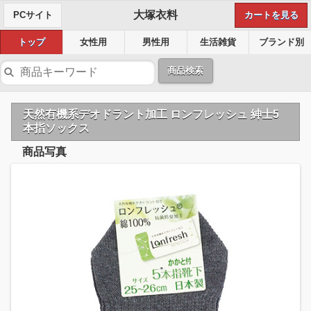
大塚衣料
PCサイト
カートを見る
トップ
女性用
男性用
生活雑貨
ブランド別
商品検索
天然有機系デオドラント加工 ロンフレッシュ 紳士5
本指ソックス
商品写真