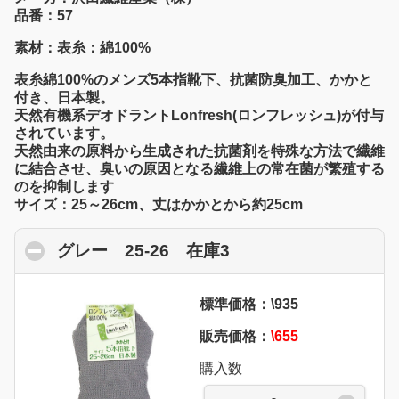
品番：57
素材：表糸：綿100%
表糸綿100%のメンズ5本指靴下、抗菌防臭加工、かかと
付き、日本製。
天然有機系デオドラントLonfresh(ロンフレッシュ)が付与
されています。
天然由来の原料から生成された抗菌剤を特殊な方法で繊維
に結合させ、臭いの原因となる繊維上の常在菌が繁殖する
のを抑制します
サイズ：25～26cm、丈はかかとから約25cm
グレー 25-26 在庫3
click to collapse con
標準価格：\935
販売価格：
\655
購入数