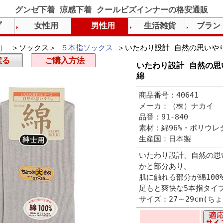
グンゼ下着 涼感下着 クールビズインナーの格安通販
プ
女性用
男性用
生活雑貨
ブラン
）
＞ソックス＞
５本指ソックス
＞いたわり設計 自然の思いやり
戻る
ご購入方法
いたわり設計 自然の思
綿
商品番号：40641
メーカ：（株）ナカイ
品番：91-840
素材：綿96%・ポリウレ
生産国：日本製
いたわり設計、自然の思
かと部分あり。
肌に触れる部分が綿100
足もと爽快な5本指タイ
サイズ：27～29cm(ち