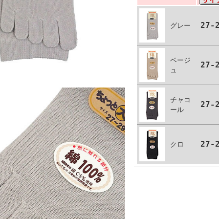
27-
グレー
ベージ
27-
ュ
チャコ
27-
ール
27-
クロ