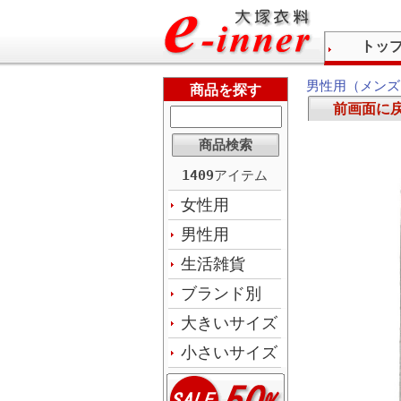
トッ
男性用（メンズ
商品を探す
前画面に
1409
アイテム
女性用
男性用
生活雑貨
ブランド別
大きいサイズ
小さいサイズ