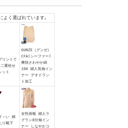
によく選ばれています｡
GUNZE（グンゼ）
CFA(シーファー)
プリントて
爽快さわやか綿
 二重袷せ
100 婦人長袖イン
レット
ナー デオドラン
ト加工
女性画報 婦人ラ
す～い 婦
グラン8分袖イン
たり靴下
ナー しなやかコ