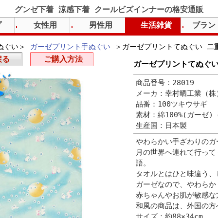
グンゼ下着 涼感下着 クールビズインナーの格安通販
プ
女性用
男性用
生活雑貨
ブラン
ぬぐい＞
ガーゼプリント手ぬぐい
＞ガーゼプリントてぬぐい 二
戻る
ご購入方法
ガーゼプリントてぬぐい
商品番号：28019
メーカ：幸村晒工業（株
品番：100ツキウサギ
素材：綿100%(ガーゼ)
生産国：日本製
やわらかい手ざわりのガ
月の世界へ連れて行って
語。
タオルとはひと味違う、
ガーゼなので、やわらか
赤ちゃんやお肌が敏感な
和風の商品は、外国の方
サイズ：約88×34cm