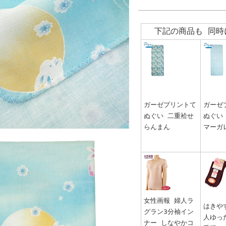
下記の商品も 同時
ガーゼプリントて
ガーゼ
ぬぐい 二重袷せ
ぬぐい
らんまん
マーガ
女性画報 婦人ラ
はきや
グラン3分袖イン
人ゆっ
ナー しなやかコ