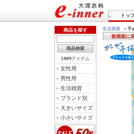
トッ
生活雑貨
＞手
商品を探す
前画面に
1409
アイテム
女性用
男性用
生活雑貨
ブランド別
大きいサイズ
小さいサイズ