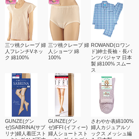
三ツ桃クレープ 婦
三ツ桃クレープ 婦
ROWAND(ロワン
人フレンチVネッ
人ショーツ 綿
ド)紳士長袖・長パ
ク 綿100%
100%
ンツパジャマ 日本
製 綿100% スムー
ス
GUNZE(グン
GUNZE(グン
さわやか表綿100%
ゼ)SABRINA(サブ
ゼ)IFFI (イフィー)
婦人カジュアルソ
リナ)婦人着圧スト
婦人ショートスト
ックス メッシュ編