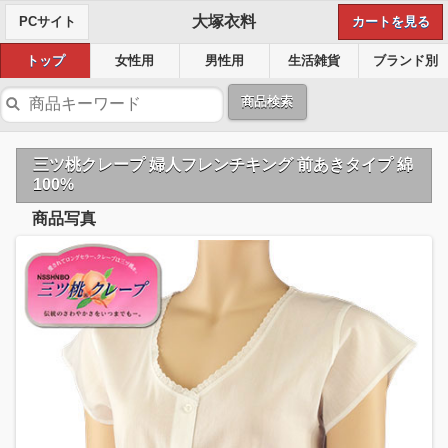
大塚衣料
PCサイト
カートを見る
トップ
女性用
男性用
生活雑貨
ブランド別
商品検索
三ツ桃クレープ 婦人フレンチキング 前あきタイプ 綿
100%
商品写真