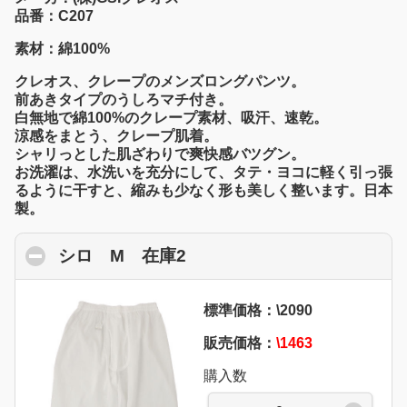
品番：C207
素材：綿100%
クレオス、クレープのメンズロングパンツ。
前あきタイプのうしろマチ付き。
白無地で綿100%のクレープ素材、吸汗、速乾。
涼感をまとう、クレープ肌着。
シャリっとした肌ざわりで爽快感バツグン。
お洗濯は、水洗いを充分にして、タテ・ヨコに軽く引っ張
るように干すと、縮みも少なく形も美しく整います。日本
製。
シロ M 在庫2
click to collapse contents
標準価格：\2090
販売価格：
\1463
購入数