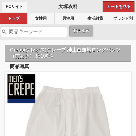
大塚衣料
PCサイト
カートを見る
トップ
女性用
男性用
生活雑貨
ブランド別
商品検索
Creos(クレオス)クレープ 紳士白無地ロングパンツ
（前あき） 綿100%
商品写真