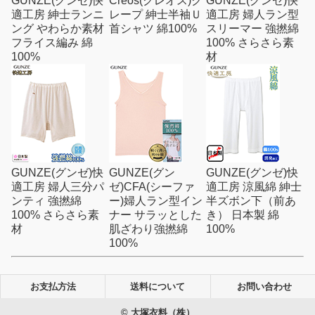
GUNZE(グンゼ)快
Creos(クレオス)ク
GUNZE(グンゼ)快
適工房 紳士ランニ
レープ 紳士半袖Ｕ
適工房 婦人ラン型
ング やわらか素材
首シャツ 綿100%
スリーマー 強撚綿
フライス編み 綿
100% さらさら素
100%
材
GUNZE(グンゼ)快
GUNZE(グン
GUNZE(グンゼ)快
適工房 婦人三分パ
ゼ)CFA(シーファ
適工房 涼風綿 紳士
ンティ 強撚綿
ー)婦人ラン型イン
半ズボン下（前あ
100% さらさら素
ナー サラッとした
き） 日本製 綿
材
肌ざわり強撚綿
100%
100%
お支払方法
送料について
お問い合わせ
© 大塚衣料（株）