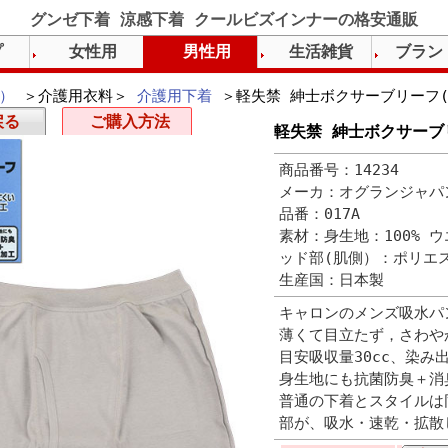
グンゼ下着 涼感下着 クールビズインナーの格安通販
プ
女性用
男性用
生活雑貨
ブラン
）
＞介護用衣料＞
介護用下着
＞軽失禁 紳士ボクサーブリーフ(
戻る
ご購入方法
軽失禁 紳士ボクサーブ
商品番号：14234
メーカ：オグランジャパ
品番：017A
素材：身生地：100% ウ
ッド部(肌側）：ポリエス
生産国：日本製
キャロンのメンズ吸水パ
薄くて目立たず，さわや
目安吸収量30cc、染み
身生地にも抗菌防臭＋消
普通の下着とスタイルは
部が、吸水・速乾・拡散