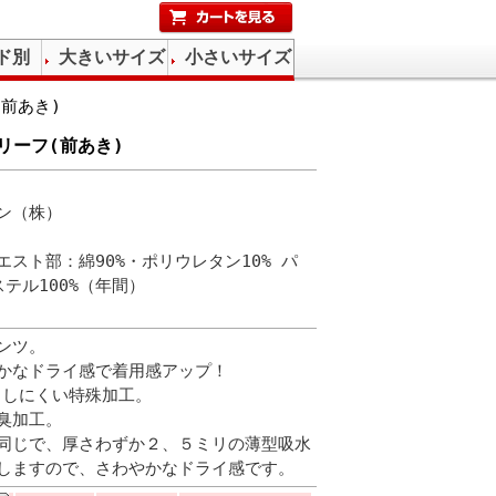
ド別
大きいサイズ
小さいサイズ
前あき)
リーフ(前あき)
ン（株）
エスト部：綿90%・ポリウレタン10% パ
テル100%（年間）
ンツ。
かなドライ感で着用感アップ！
出しにくい特殊加工。
臭加工。
同じで、厚さわずか２、５ミリの薄型吸水
しますので、さわやかなドライ感です。