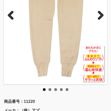
Previous
Next
商品番号：11220
メーカ：（株）アズ