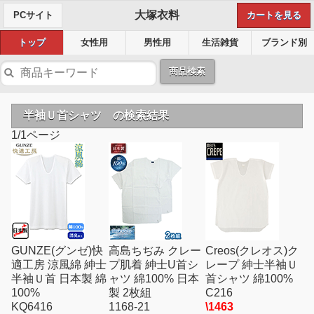
大塚衣料
PCサイト
カートを見る
トップ
女性用
男性用
生活雑貨
ブランド別
商品検索
半袖Ｕ首シャツ の検索結果
1/1ページ
GUNZE(グンゼ)快
高島ちぢみ クレー
Creos(クレオス)ク
適工房 涼風綿 紳士
プ肌着 紳士U首シ
レープ 紳士半袖Ｕ
半袖Ｕ首 日本製 綿
ャツ 綿100% 日本
首シャツ 綿100%
100%
製 2枚組
C216
KQ6416
1168-21
\1463