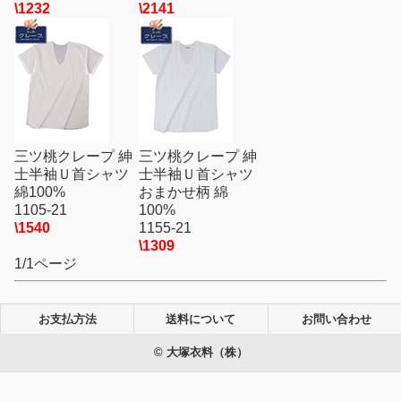
\1232
\2141
三ツ桃クレープ 紳
三ツ桃クレープ 紳
士半袖Ｕ首シャツ
士半袖Ｕ首シャツ
綿100%
おまかせ柄 綿
1105-21
100%
\1540
1155-21
\1309
1/1ページ
お支払方法
送料について
お問い合わせ
© 大塚衣料（株）