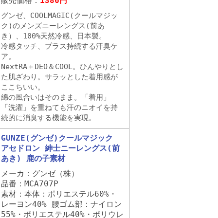
販売価格：
1386円
グンゼ、COOLMAGIC(クールマジッ
ク)のメンズニーレングス(前あ
き）、100%天然冷感、日本製。
冷感タッチ、プラス持続する汗臭ケ
ア。
NextRA＋DEO＆COOL。ひんやりとし
た肌ざわり。サラッとした着用感が
ここちいい。
綿の風合いはそのまま。「着用」
「洗濯」を重ねても汗のニオイを持
続的に消臭する機能を実現。
GUNZE(グンゼ)クールマジック
アセドロン 紳士ニーレングス(前
あき) 鹿の子素材
メーカ：グンゼ（株）
品番：MCA707P
素材：本体：ポリエステル60%・
レーヨン40% 腰ゴム部：ナイロン
55%・ポリエステル40%・ポリウレ