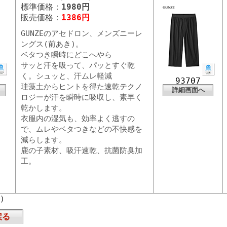
標準価格：
1980円
販売価格：
1386円
GUNZEのアセドロン、メンズニーレ
ングス(前あき)。
ベタつき瞬時にどこへやら
サッと汗を吸って、パッとすぐ乾
く。シュッと、汗ムレ軽減
93707
珪藻土からヒントを得た速乾テクノ
詳細画面へ
ロジーが汗を瞬時に吸収し、素早く
乾かします。
衣服内の湿気も、効率よく逃すの
で、ムレやベタつきなどの不快感を
減らします。
鹿の子素材、吸汗速乾、抗菌防臭加
工。
頁）
戻る