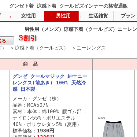
グンゼ下着 涼感下着 クールビズインナーの格安通販
プ
女性用
男性用
生活雑貨
ブラン
男性用（メンズ）涼感下着（クールビズ）ニーレン
戻る
ズ）
＞涼感下着（クールビズ） ＞ニーレングス
商 品
グンゼ クールマジック 紳士ニー
レングス(前あき) 100% 天然冷
感 日本製
メーカ：グンゼ（株）
品番：MCA507N
素材：本体：綿100% 腰ゴム部：
ナイロン55%・ポリエステル
40%・ポリウレタン5%（夏用）
標準価格：
1980円