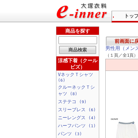
トッ
商品を探す
前画面に
男性用（メン
（１頁／全1頁）
涼感下着（クール
ビズ）
VネックＴシャツ
(6)
クルーネックＴシ
ャツ
(8)
ステテコ
(9)
スリーブレス
(6)
ニーレングス
(4)
ハーフパンツ
(1)
パンツ
(3)