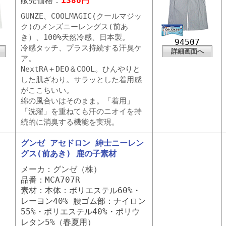
販売価格：
1386円
GUNZE、COOLMAGIC(クールマジッ
ク)のメンズニーレングス(前あ
き）、100%天然冷感、日本製。
94507
冷感タッチ、プラス持続する汗臭ケ
詳細画面へ
ア。
NextRA＋DEO＆COOL。ひんやりと
した肌ざわり。サラッとした着用感
がここちいい。
綿の風合いはそのまま。「着用」
「洗濯」を重ねても汗のニオイを持
続的に消臭する機能を実現。
グンゼ アセドロン 紳士ニーレン
グス(前あき) 鹿の子素材
メーカ：グンゼ（株）
品番：MCA707R
素材：本体：ポリエステル60%・
レーヨン40% 腰ゴム部：ナイロン
55%・ポリエステル40%・ポリウ
レタン5%（春夏用）