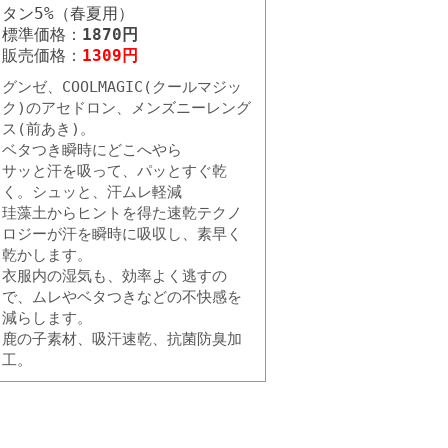
タン5%（春夏用）
標準価格：
1870円
販売価格：
1309円
グンゼ、COOLMAGIC(クールマジッ
ク)のアセドロン、メンズニーレング
ス(前あき)。
ベタつき瞬時にどこへやら
サッと汗を吸って、パッとすぐ乾
く。シュッと、汗ムレ軽減
珪藻土からヒントを得た速乾テクノ
ロジーが汗を瞬時に吸収し、素早く
乾かします。
衣服内の湿気も、効率よく逃すの
で、ムレやベタつきなどの不快感を
減らします。
鹿の子素材、吸汗速乾、抗菌防臭加
工。