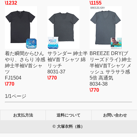
\1232
\1155
着た瞬間からひん
サランダー 紳士半
BREEZE DRY(ブ
やり、さらり 冷感
袖V首 Tシャツ 綿
リーズドライ) 紳士
紳士半袖V首シャ
リッチ
半袖V首Tシャツ メ
ツ
8031-37
ッシュ サラサラ感
FJ1504
\770
5倍 高通気
\770
8034-38
\770
1/1ページ
お支払方法
送料について
お問い合わせ
© 大塚衣料（株）