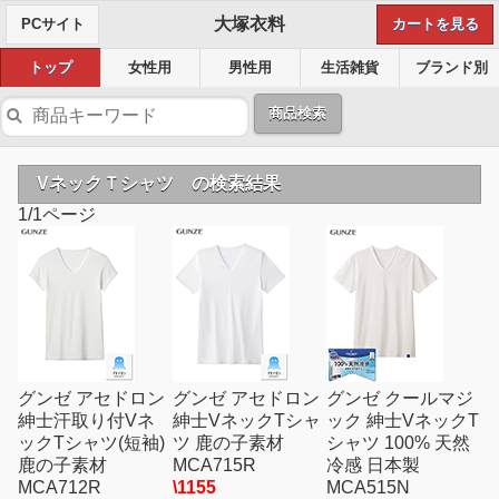
大塚衣料
PCサイト
カートを見る
トップ
女性用
男性用
生活雑貨
ブランド別
商品検索
VネックＴシャツ の検索結果
1/1ページ
グンゼ アセドロン
グンゼ アセドロン
グンゼ クールマジ
紳士汗取り付Vネ
紳士VネックTシャ
ック 紳士VネックT
ックTシャツ(短袖)
ツ 鹿の子素材
シャツ 100% 天然
鹿の子素材
MCA715R
冷感 日本製
MCA712R
\1155
MCA515N