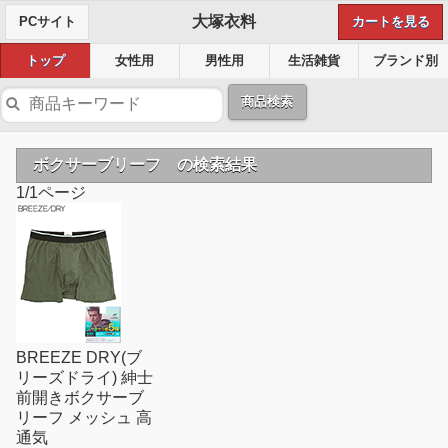
大塚衣料
PCサイト
カートを見る
トップ
女性用
男性用
生活雑貨
ブランド別
商品検索
ボクサーブリーフ の検索結果
1/1ページ
BREEZE DRY(ブ
リーズドライ) 紳士
前開きボクサーブ
リーフ メッシュ 高
通気