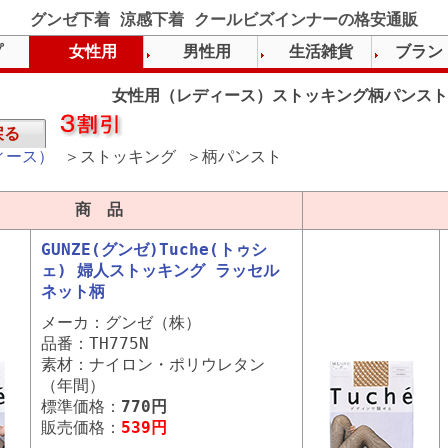
グンゼ下着 涼感下着 クールビズインナーの格安通販
プ
女性用
男性用
生活雑貨
ブラン
女性用（レディース）ストッキング柄パンスト
戻る
ィース）
＞ストッキング ＞柄パンスト
商 品
GUNZE(グンゼ)Tuche(トゥシ
ェ) 婦人ストッキング ラッセル
ネット柄
メーカ：グンゼ（株）
品番：TH775N
素材：ナイロン・ポリウレタン
（年間）
標準価格：
770円
販売価格：
539円