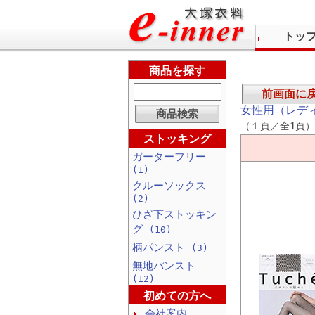
トッ
商品を探す
前画面に
女性用（レデ
（１頁／全1頁）
ストッキング
ガーターフリー
(1)
クルーソックス
(2)
ひざ下ストッキン
グ
(10)
柄パンスト
(3)
無地パンスト
(12)
初めての方へ
会社案内