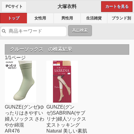
大塚衣料
PCサイト
カートを見る
トップ
女性用
男性用
生活雑貨
ブランド別
商品検索
クルーソックス の検索結果
1/1ページ
GUNZE(グンゼ)ゆ
GUNZE(グン
ったりはきやすい
ゼ)SABRINA(サブ
婦人ソックス さわ
リナ)婦人ソックス
やか綿混
丈ストッキング
AR476
Natural 美しい素肌