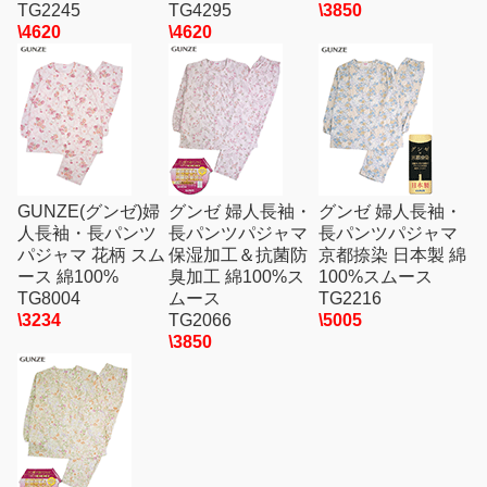
TG2245
TG4295
\3850
\4620
\4620
GUNZE(グンゼ)婦
グンゼ 婦人長袖・
グンゼ 婦人長袖・
人長袖・長パンツ
長パンツパジャマ
長パンツパジャマ
パジャマ 花柄 スム
保湿加工＆抗菌防
京都捺染 日本製 綿
ース 綿100%
臭加工 綿100%ス
100%スムース
TG8004
ムース
TG2216
\3234
TG2066
\5005
\3850