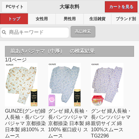
大塚衣料
PCサイト
カートを見る
トップ
女性用
男性用
生活雑貨
ブランド別
商品検索
前あきパジャマ（中厚） の検索結果
1/1ページ
GUNZE(グンゼ)婦
グンゼ 婦人長袖・
グンゼ 婦人長袖・
人長袖・長パンツ
長パンツパジャマ
長パンツパジャマ
パジャマ 京都捺染
京都捺染 日本製 綿
親切サイズ 綿
日本製 綿100% ス
100% 裾口絞り ス
100%スムース
ムース
ムース
TG2296