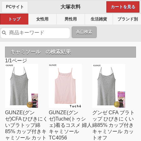
大塚衣料
PCサイト
カートを見る
トップ
女性用
男性用
生活雑貨
ブランド別
商品検索
キャミソール の検索結果
1/1ページ
GUNZE(グン
GUNZE(グン
グンゼ CFA ブラト
ゼ)CFA ひびきにく
ゼ)Tuche(トゥシ
ップ ひびきにくい
いブラトップ綿
ェ)着るコスメ 婦人
綿85% カップ付き
85% カップ付きキ
キャミソール
キャミソール カッ
ャミソール カット
TC4056
トオフ