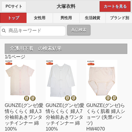
大塚衣料
PCサイト
カートを見る
トップ
女性用
男性用
生活雑貨
ブランド別
商品検索
介護用下着 の検索結果
1/1ページ
GUNZE(グンゼ)愛
GUNZE(グンゼ)愛
GUNZE(グンゼ)ら
情らくらく 婦人3
情らくらく 婦人7
くらく肌着 婦人シ
分袖前あきワンタ
分袖前あきワンタ
ョーツ (失禁パン
ッチインナー 綿
ッチインナー 綿
ツ)
100%
100%
HW4070