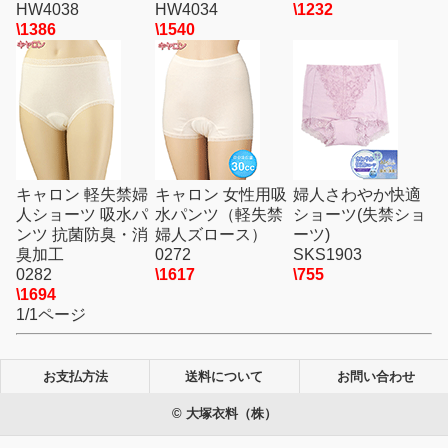
HW4038
HW4034
\1232
\1386
\1540
キャロン 軽失禁婦
キャロン 女性用吸
婦人さわやか快適
人ショーツ 吸水パ
水パンツ（軽失禁
ショーツ(失禁ショ
ンツ 抗菌防臭・消
婦人ズロース）
ーツ)
臭加工
0272
SKS1903
0282
\1617
\755
\1694
1/1ページ
お支払方法
送料について
お問い合わせ
© 大塚衣料（株）