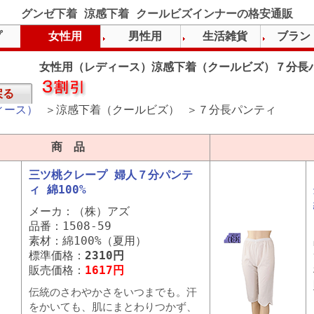
グンゼ下着 涼感下着 クールビズインナーの格安通販
プ
女性用
男性用
生活雑貨
ブラン
女性用（レディース）涼感下着（クールビズ）７分長
戻る
ィース）
＞涼感下着（クールビズ） ＞７分長パンティ
商 品
三ツ桃クレープ 婦人７分パンテ
ィ 綿100%
メーカ：（株）アズ
品番：1508-59
素材：綿100%（夏用）
標準価格：
2310円
販売価格：
1617円
伝統のさわやかさをいつまでも。汗
をかいても、肌にまとわりつかず、