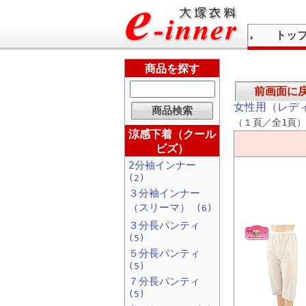
トッ
商品を探す
前画面に
女性用（レデ
（１頁／全1頁）
涼感下着（クール
ビズ）
2分袖インナー
(2)
３分袖インナー
（スリーマ）
(6)
３分長パンティ
(5)
５分長パンティ
(5)
７分長パンティ
(5)