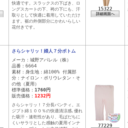
快適です。スラックスの下ばき、ロ
15322
ングスカートの下、袴の下にも、汗
詳細画面へ
取りとして快適に着用していただけ
ます。裾の外側部分にかわいらしい
花付きです。
さらシャリッ！婦人７分ボトム
メーカ：城野アパレル（株）
品番：6664
素材：身生地：綿100% 付属部
分：ナイロン・ポリウレタン・そ
の他（夏用）
標準価格：
1760円
販売価格：
1232円
さらシャリッ！７分長パンティ。エ
ジプト綿１００％の快適清涼感､優れ
た吸汗・速乾性があり、毛ばだちに
くいサラリとした感触の夏用インナ
77229