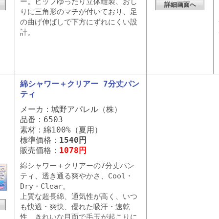
ー。ヒップゆったり立体縫製、おし
詳細画面へ
りに三角形のマチが付いており、足
の曲げ伸ばしで下方にずれにくい設
計。
綿シャワー＋クリアー 7分丈パン
ティ
メーカ：城野アパレル（株）
品番：6503
素材：綿100%（夏用）
標準価格：
1540円
販売価格：
1078円
綿シャワー＋クリアーの7分丈パン
ティ、透き通る爽やかさ、Cool・
Dry・Clear。
上質な超長綿、通気性が高く、いつ
も快適・爽快、優れた吸汗・速乾
性、きれいな目面で毛玉が起こりに