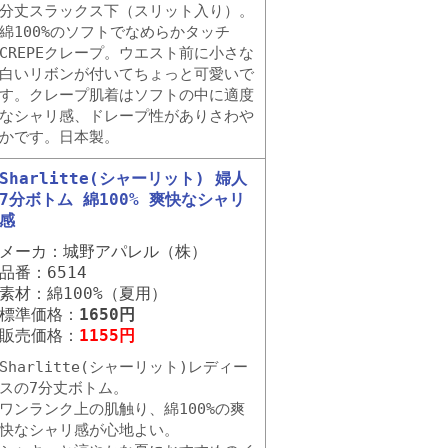
分丈スラックス下（スリット入り）。
綿100%のソフトでなめらかタッチ
CREPEクレープ。ウエスト前に小さな
白いリボンが付いてちょっと可愛いで
す。クレープ肌着はソフトの中に適度
なシャリ感、ドレープ性がありさわや
かです。日本製。
Sharlitte(シャーリット) 婦人
7分ボトム 綿100% 爽快なシャリ
感
メーカ：城野アパレル（株）
品番：6514
素材：綿100%（夏用）
標準価格：
1650円
販売価格：
1155円
Sharlitte(シャーリット)レディー
スの7分丈ボトム。
ワンランク上の肌触り、綿100%の爽
快なシャリ感が心地よい。