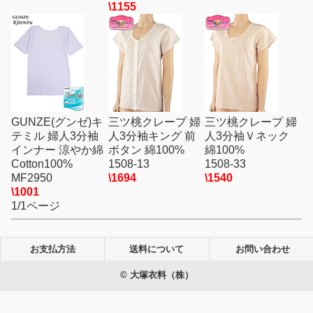
\1155
GUNZE(グンゼ)キ
三ツ桃クレープ 婦
三ツ桃クレープ 婦
テミル 婦人3分袖
人3分袖キング 前
人3分袖Ｖネック
インナー 涼やか綿
ボタン 綿100%
綿100%
Cotton100%
1508-13
1508-33
MF2950
\1694
\1540
\1001
1/1ページ
お支払方法
送料について
お問い合わせ
© 大塚衣料（株）