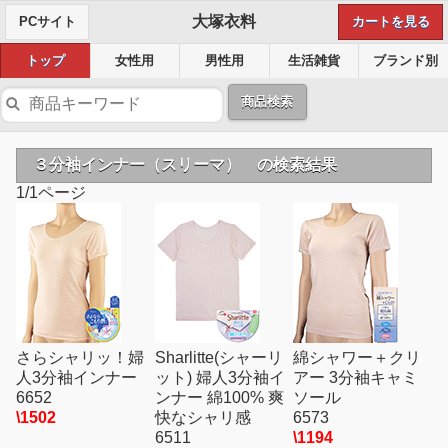
大塚衣料
PCサイト
カートを見る
トップ
女性用
男性用
生活雑貨
ブランド別
商品検索
３分袖インナー（スリーマ） の検索結果
1/1ページ
さらシャリッ！婦
Sharlitte(シャーリ
綿シャワー＋クリ
人3分袖インナー
ット) 婦人3分袖イ
アー 3分袖キャミ
6652
ンナー 綿100% 爽
ソール
\1502
快なシャリ感
6573
6511
\1194