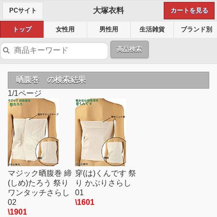
大塚衣料
PCサイト
カートを見る
トップ
女性用
男性用
生活雑貨
ブランド別
商品検索
晒腹巻 の検索結果
1/1ページ
マジック晒腹巻 締
穿(は)くんです 祭
(しめ)たろう 祭り
り かぶりさらし
ワンタッチさらし
01
02
\1601
\1901