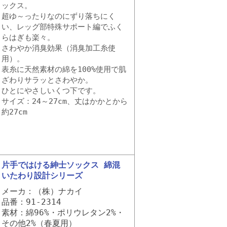
ックス。
超ゆ～ったりなのにずり落ちにく
い、レッグ部特殊サポート編でふく
らはぎも楽々。
さわやか消臭効果（消臭加工糸使
用）。
表糸に天然素材の綿を100%使用で肌
ざわりサラッとさわやか。
ひとにやさしいくつ下です。
サイズ：24～27cm、丈はかかとから
約27cm
片手ではける紳士ソックス 綿混
いたわり設計シリーズ
メーカ：（株）ナカイ
品番：91-2314
素材：綿96%・ポリウレタン2%・
その他2%（春夏用）