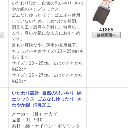
いたわり設計、自然の思いやり さわ
やか綿のメンズソックス。
ゴムなしゆったりで、ゴム糸を使用
していないため、しめつけを解消。
消臭加工で悪臭を分解し、無臭化し
41866
ます。臭いが気になる方におすすめ
詳細画面へ
です。
足もと爽快な少し薄手の夏用靴下。
ちょっと小さめサイズ(23～25cm)も
あります。
サイズ：23～25cm、丈はかかとから
約22cm
サイズ：25～27cm、丈はかかとから
約26cm
いたわり設計 自然の思いやり 紳
士ソックス ゴムなしゆったり さ
わやか綿 消臭加工
メーカ：（株）ナカイ
品番：91-910
素材：綿・ナイロン・ポリウレタ