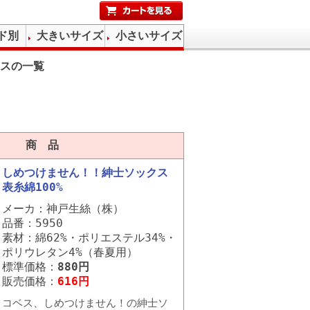
ド別
大きいサイズ
小さいサイズ
スの一覧
商 品
しめつけません！！紳士ソックス
表糸綿100%
メーカ：神戸生絲（株）
品番：5950
素材：綿62%・ポリエステル34%・
ポリウレタン4%（春夏用）
標準価格：
880円
販売価格：
616円
コベス、しめつけません！の紳士ソ