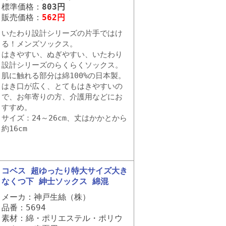
標準価格：
803円
販売価格：
562円
いたわり設計シリーズの片手ではけ
る！メンズソックス。
はきやすい、ぬぎやすい、いたわり
設計シリーズのらくらくソックス。
肌に触れる部分は綿100%の日本製。
はき口が広く、とてもはきやすいの
で、お年寄りの方、介護用などにお
すすめ。
サイズ：24～26cm、丈はかかとから
約16cm
コベス 超ゆったり特大サイズ大き
なくつ下 紳士ソックス 綿混
メーカ：神戸生絲（株）
品番：5694
素材：綿・ポリエステル・ポリウ