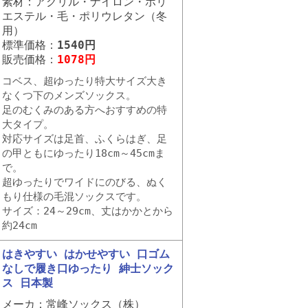
素材：アクリル・ナイロン・ポリ
エステル・毛・ポリウレタン（冬
用）
標準価格：
1540円
販売価格：
1078円
コベス、超ゆったり特大サイズ大き
なくつ下のメンズソックス。
足のむくみのある方へおすすめの特
大タイプ。
対応サイズは足首、ふくらはぎ、足
の甲ともにゆったり18cm～45cmま
で。
超ゆったりでワイドにのびる、ぬく
もり仕様の毛混ソックスです。
サイズ：24～29cm、丈はかかとから
約24cm
はきやすい はかせやすい 口ゴム
なしで履き口ゆったり 紳士ソック
ス 日本製
メーカ：常峰ソックス（株）