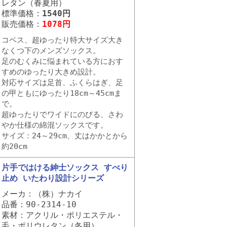
レタン（春夏用）
標準価格：
1540円
販売価格：
1078円
コベス、超ゆったり特大サイズ大き
なくつ下のメンズソックス。
足のむくみに悩まれている方におす
すめのゆったり大きめ設計。
対応サイズは足首、ふくらはぎ、足
の甲ともにゆったり18cm～45cmま
で。
超ゆったりでワイドにのびる、さわ
やか仕様の綿混ソックスです。
サイズ：24～29cm、丈はかかとから
約20cm
片手ではける紳士ソックス すべり
止め いたわり設計シリーズ
メーカ：（株）ナカイ
品番：90-2314-10
素材：アクリル・ポリエステル・
毛・ポリウレタン（冬用）