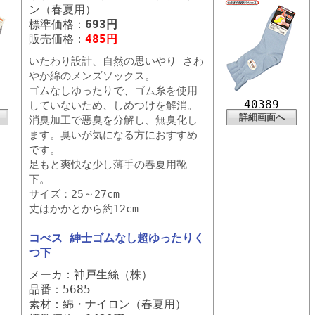
ン（春夏用）
標準価格：
693円
販売価格：
485円
いたわり設計、自然の思いやり さわ
やか綿のメンズソックス。
ゴムなしゆったりで、ゴム糸を使用
40389
していないため、しめつけを解消。
詳細画面へ
消臭加工で悪臭を分解し、無臭化し
ます。臭いが気になる方におすすめ
です。
足もと爽快な少し薄手の春夏用靴
下。
サイズ：25～27cm
丈はかかとから約12cm
コべス 紳士ゴムなし超ゆったりく
つ下
メーカ：神戸生絲（株）
品番：5685
素材：綿・ナイロン（春夏用）