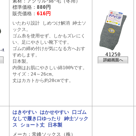
素材：アクリル･綿･毛（冬用）
標準価格：
880円
販売価格：
616円
いたわり設計 しめつけ解消 紳士ソ
ックス。
ゴム糸を使用せず、しかもズレにく
い、足にやさしい靴下です。
ゴムの締め付けが気になる方へおす
41250
すめします。
詳細画面へ
日本製。
内側はお肌にやさしい綿100%です。
サイズ：24～26cm。
丈はカカトから約20cmです。
はきやすい はかせやすい 口ゴム
なしで履き口ゆったり 紳士ソック
ス ショート丈 日本製
メーカ：常峰ソックス（株）