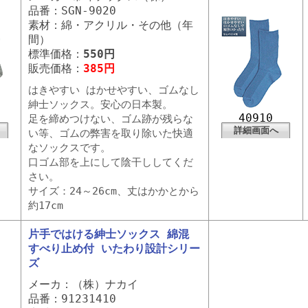
品番：SGN-9020
素材：綿・アクリル・その他（年
間）
標準価格：
550円
販売価格：
385円
はきやすい はかせやすい、ゴムなし
紳士ソックス。安心の日本製。
40910
足を締めつけない、ゴム跡が残らな
詳細画面へ
い等、ゴムの弊害を取り除いた快適
なソックスです。
口ゴム部を上にして陰干ししてくだ
さい。
サイズ：24～26cm、丈はかかとから
約17cm
片手ではける紳士ソックス 綿混
すべり止め付 いたわり設計シリー
ズ
メーカ：（株）ナカイ
品番：91231410