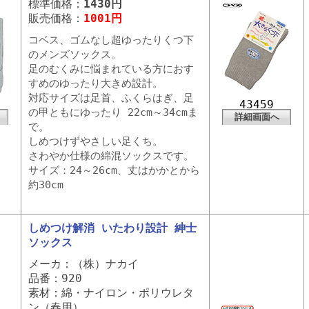
標準価格：
1430円
販売価格：
1001円
コベス、ゴムなし超ゆったりくつ下
のメンズソックス。
足のむくみに悩まれている方におす
すめのゆったり大きめ設計。
対応サイズは足首、ふくらはぎ、足
43459
の甲ともにゆったり 22cm～34cmま
詳細画面へ
で。
しめつけずやさしい足くち。
さわやか仕様の綿混ソックスです。
サイズ：24～26cm、丈はかかとから
約30cm
しめつけ解消 いたわり設計 紳士
ソックス
メーカ：（株）ナカイ
品番：920
素材：綿・ナイロン・ポリウレタ
ン（春用）