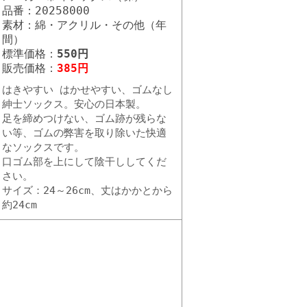
品番：20258000
素材：綿・アクリル・その他（年
間）
標準価格：
550円
販売価格：
385円
はきやすい はかせやすい、ゴムなし
紳士ソックス。安心の日本製。
足を締めつけない、ゴム跡が残らな
い等、ゴムの弊害を取り除いた快適
なソックスです。
口ゴム部を上にして陰干ししてくだ
さい。
サイズ：24～26cm、丈はかかとから
約24cm