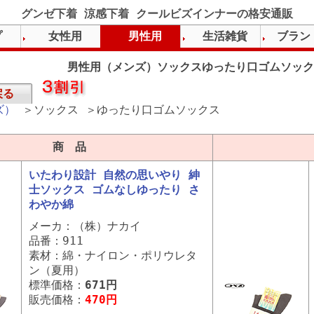
グンゼ下着 涼感下着 クールビズインナーの格安通販
プ
女性用
男性用
生活雑貨
ブラン
男性用（メンズ）ソックスゆったり口ゴムソック
戻る
ズ）
＞ソックス ＞ゆったり口ゴムソックス
商 品
いたわり設計 自然の思いやり 紳
士ソックス ゴムなしゆったり さ
わやか綿
メーカ：（株）ナカイ
品番：911
素材：綿・ナイロン・ポリウレタ
ン（夏用）
標準価格：
671円
販売価格：
470円