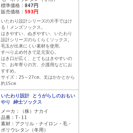
標準価格：
847円
販売価格：
593円
いたわり設計シリーズの片手ではけ
る！メンズソックス。
はきやすい、ぬぎやすい、いたわり
設計シリーズのらくらくソックス。
毛玉が出来にくい素材を使用。
すべり止め付きで足元安心。
はき口が広く、とてもはきやすいの
で、お年寄りの方、介護用などにお
すすめ。
サイズ：25～27cm、丈はかかとから
約15cm
いたわり設計 とうがらしのおもい
やり 紳士ソックス
メーカ：（株）ナカイ
品番：T-11
素材：アクリル・ナイロン・毛・
ポリウレタン（冬用）