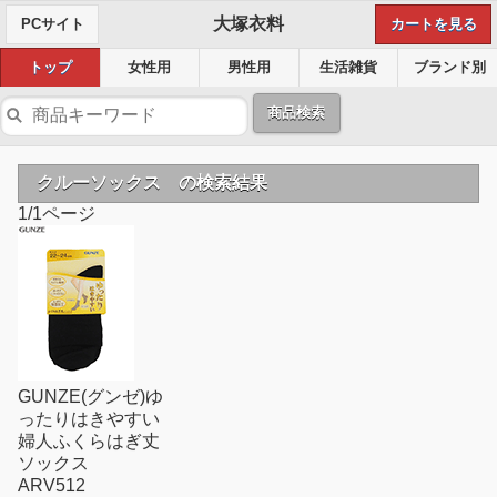
大塚衣料
PCサイト
カートを見る
トップ
女性用
男性用
生活雑貨
ブランド別
商品検索
クルーソックス の検索結果
1/1ページ
GUNZE(グンゼ)ゆ
ったりはきやすい
婦人ふくらはぎ丈
ソックス
ARV512