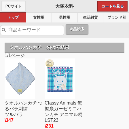
大塚衣料
PCサイト
カートを見る
トップ
女性用
男性用
生活雑貨
ブランド別
商品検索
タオルハンカチ の検索結果
1/1ページ
タオルハンカチ つ
Classy Animals 無
るバラ刺繍
撚糸ガーゼミニハ
ツルバラ
ンカチ アニマル柄
\347
LST23
\231