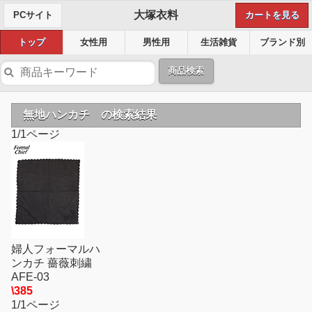
大塚衣料
PCサイト
カートを見る
トップ
女性用
男性用
生活雑貨
ブランド別
商品検索
無地ハンカチ の検索結果
1/1ページ
婦人フォーマルハ
ンカチ 薔薇刺繍
AFE-03
\385
1/1ページ