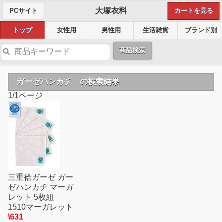
大塚衣料
PCサイト
カートを見る
トップ
女性用
男性用
生活雑貨
ブランド別
商品検索
ガーゼハンカチ の検索結果
1/1ページ
三重袷ガーゼ ガー
ゼハンカチ マーガ
レット 5枚組
1510マーガレット
\631