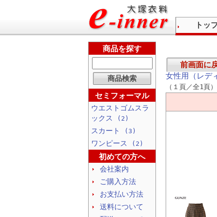
トッ
商品を探す
前画面に
女性用（レデ
（１頁／全1頁）
セミフォーマル
ウエストゴムスラ
ックス
(2)
スカート
(3)
ワンピース
(2)
初めての方へ
会社案内
ご購入方法
お支払い方法
送料について