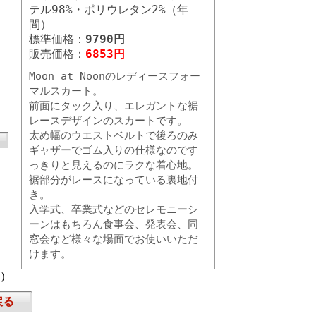
テル98%・ポリウレタン2%（年
間）
標準価格：
9790円
販売価格：
6853円
Moon at Noonのレディースフォー
マルスカート。
前面にタック入り、エレガントな裾
レースデザインのスカートです。
太め幅のウエストベルトで後ろのみ
ギャザーでゴム入りの仕様なのです
っきりと見えるのにラクな着心地。
裾部分がレースになっている裏地付
き。
入学式、卒業式などのセレモニーシ
ーンはもちろん食事会、発表会、同
窓会など様々な場面でお使いいただ
けます。
頁）
戻る