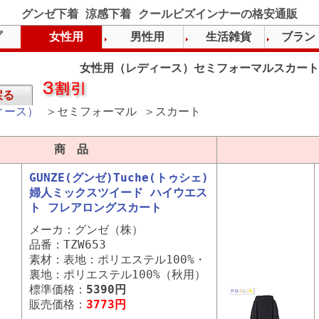
グンゼ下着 涼感下着 クールビズインナーの格安通販
プ
女性用
男性用
生活雑貨
ブラン
女性用（レディース）セミフォーマルスカート
戻る
ィース）
＞セミフォーマル ＞スカート
商 品
GUNZE(グンゼ)Tuche(トゥシェ)
婦人ミックスツイード ハイウエス
ト フレアロングスカート
メーカ：グンゼ（株）
品番：TZW653
素材：表地：ポリエステル100%・
裏地：ポリエステル100%（秋用）
標準価格：
5390円
販売価格：
3773円