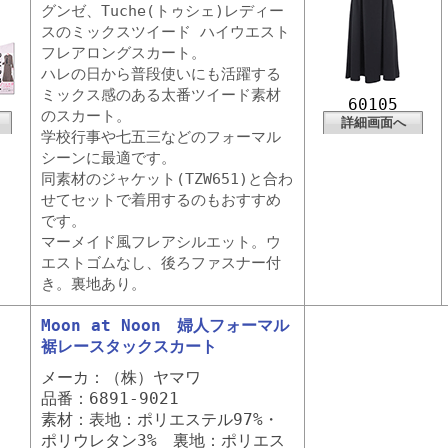
グンゼ、Tuche(トゥシェ)レディー
スのミックスツイード ハイウエスト
フレアロングスカート。
ハレの日から普段使いにも活躍する
ミックス感のある太番ツイード素材
60105
のスカート。
詳細画面へ
学校行事や七五三などのフォーマル
シーンに最適です。
同素材のジャケット(TZW651)と合わ
せてセットで着用するのもおすすめ
です。
マーメイド風フレアシルエット。ウ
エストゴムなし、後ろファスナー付
き。裏地あり。
Moon at Noon 婦人フォーマル
裾レースタックスカート
メーカ：（株）ヤマワ
品番：6891-9021
素材：表地：ポリエステル97%・
ポリウレタン3% 裏地：ポリエス