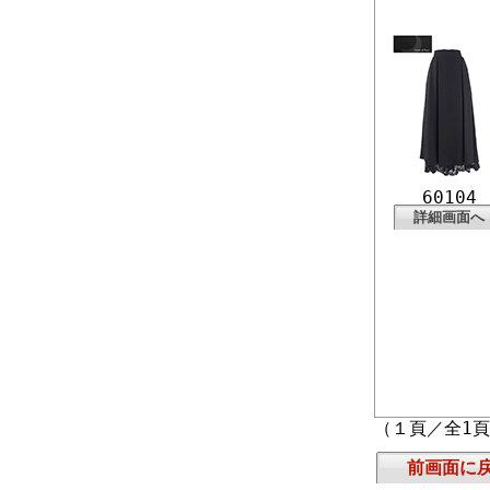
60104
詳細画面へ
（１頁／全1
前画面に