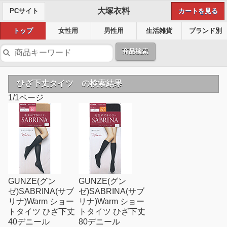
大塚衣料
PCサイト
カートを見る
トップ
女性用
男性用
生活雑貨
ブランド別
商品検索
ひざ下丈タイツ の検索結果
1/1ページ
GUNZE(グン
GUNZE(グン
ゼ)SABRINA(サブ
ゼ)SABRINA(サブ
リナ)Warm ショー
リナ)Warm ショー
トタイツ ひざ下丈
トタイツ ひざ下丈
40デニール
80デニール