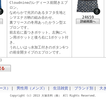
Cloudnineのレディース前開きエプ
ロン。
なめらかで光沢のあるタフタ生地と
24659
シマエナガ柄の組み合わせ。
詳細画面へ
裏フリースの冬用あったかラン型エ
プロンです。
前左右に蓋つきポケット。左胸にペ
ン用ポケットと後ろ右に1ポケット付
き。
うれしいはっ水加工付きのボタン6つ
の前全開タイプのエプロンです。
頁）
戻る
ース）
｜
男性用（メンズ）
｜
生活雑貨
｜
ブランド別
｜
大
Copyright (c) 2013 大塚衣料（株） All Rights Reserved.