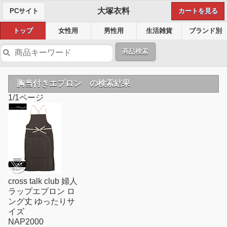
大塚衣料
PCサイト
カートを見る
トップ
女性用
男性用
生活雑貨
ブランド別
商品検索
胸当付きエプロン の検索結果
1/1ページ
cross talk club 婦人
ラップエプロン ロ
ング丈 ゆったりサ
イズ
NAP2000